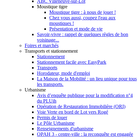
ABC Villeneuve-sur-Lot
Moustique tigre
Moustique tigre : à nous de jouer !
Chez vous aussi, coupez l'eau aux
moustiques !
Présentation et mode de vie
Savoir-vivre : rappel de quelques règles de bon
voisinage...
Foires et marchés
Transports et stationnement
Stationnement
Stationnement facile avec EasyPark
Transports
Horodateur, mode d'emploi
La Maison de la Mobilité : un lieu unique pour tous
les transports.
Urbanisme
Avis d’enquête publique pour la modification n°4
du PLUih
Opération de Restauration Immobilière (ORI)
Voie Verte en bord de Lot vers Rogé
Permis de louer
Le Pôle Urbanisme
Renseignements d'urbanisme
OPAH 3 - centre-ville : la reconquête est engagée