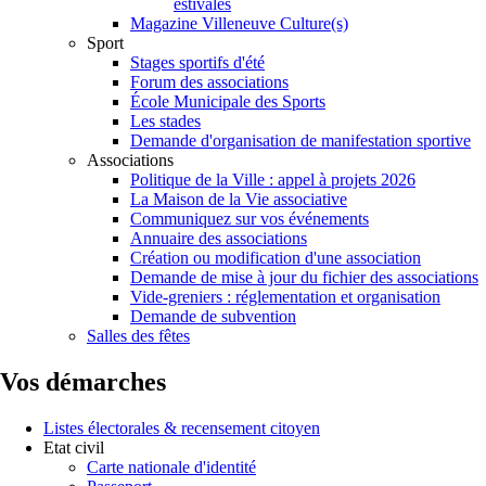
estivales
Magazine Villeneuve Culture(s)
Sport
Stages sportifs d'été
Forum des associations
École Municipale des Sports
Les stades
Demande d'organisation de manifestation sportive
Associations
Politique de la Ville : appel à projets 2026
La Maison de la Vie associative
Communiquez sur vos événements
Annuaire des associations
Création ou modification d'une association
Demande de mise à jour du fichier des associations
Vide-greniers : réglementation et organisation
Demande de subvention
Salles des fêtes
Vos démarches
Listes électorales & recensement citoyen
Etat civil
Carte nationale d'identité