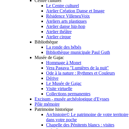
Centre culturel
Le Centre culturel
Atelier Création Danse et Image
Résidence VilleneuVoix
Ateliers arts plastiques
Atelier danse hip-hop
Atelier théâtre
Atelier cirque
Bibliothèque
La ronde des bébés
Bibliothèque municipale Paul Guth
Musée de Gajac
Hommage à Monet
Vera Pagava "Lumières de la nuit"
Ode à la nature : Rythmes et Couleurs
Dérive
Le Musée de Gajac
Visite virtuelle
Collections permanentes
Excisum - musée archéologique d'Eysses
Pôle mémoire
Patrimoine historique
Archistoire© Le patrimoine de votre territoire
dans votre poche
Chapelle des Pénitents blancs : visites