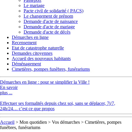
Passeport
Le mariage
Pacte civil de solidarité ( PACS)
Le changement de prénom
Demande d'acte de naissance
Demande d'acte de mariage
Demande d'acte de décès
Démarches en ligne
Recensement
Etat de catastrophe naturelle
Demandes citoyennes
Accueil des nouveaux habitants
Déménagement
Cimetières, pompes funèbres, funérariums
Démarches en ligne : pour se simplifier la Ville !
En savoir
plus ...
Effectuer ses formalités depuis chez soi, sans se déplacer, 7j/7,
24h/24… c’est ce que propos
Accueil
>
Mon quotidien
>
Vos démarches
> Cimetières, pompes
funèbres, funérariums