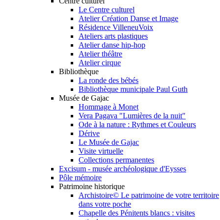
Centre culturel
Le Centre culturel
Atelier Création Danse et Image
Résidence VilleneuVoix
Ateliers arts plastiques
Atelier danse hip-hop
Atelier théâtre
Atelier cirque
Bibliothèque
La ronde des bébés
Bibliothèque municipale Paul Guth
Musée de Gajac
Hommage à Monet
Vera Pagava "Lumières de la nuit"
Ode à la nature : Rythmes et Couleurs
Dérive
Le Musée de Gajac
Visite virtuelle
Collections permanentes
Excisum - musée archéologique d'Eysses
Pôle mémoire
Patrimoine historique
Archistoire© Le patrimoine de votre territoire
dans votre poche
Chapelle des Pénitents blancs : visites