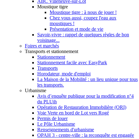
ABC Villeneuve-sur-Lot
Moustique tigre
Moustique tigre : à nous de jouer !
Chez vous aussi, coupez l'eau aux
moustiques !
Présentation et mode de vie
Savoir-vivre : rappel de quelques règles de bon
voisinage...
Foires et marchés
Transports et stationnement
Stationnement
Stationnement facile avec EasyPark
Transports
Horodateur, mode d'emploi
La Maison de la Mobilité : un lieu unique pour tous
les transports.
Urbanisme
Avis d’enquête publique pour la modification n°4
du PLUih
Opération de Restauration Immobilière (ORI)
Voie Verte en bord de Lot vers Rogé
Permis de louer
Le Pôle Urbanisme
Renseignements d'urbanisme
OPAH 3 - centre-ville : la reconquête est engagée