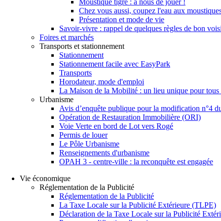
Moustique tigre : à nous de jouer !
Chez vous aussi, coupez l'eau aux moustiques
Présentation et mode de vie
Savoir-vivre : rappel de quelques règles de bon vois
Foires et marchés
Transports et stationnement
Stationnement
Stationnement facile avec EasyPark
Transports
Horodateur, mode d'emploi
La Maison de la Mobilité : un lieu unique pour tous l
Urbanisme
Avis d’enquête publique pour la modification n°4 
Opération de Restauration Immobilière (ORI)
Voie Verte en bord de Lot vers Rogé
Permis de louer
Le Pôle Urbanisme
Renseignements d'urbanisme
OPAH 3 - centre-ville : la reconquête est engagée
Vie économique
Réglementation de la Publicité
Réglementation de la Publicité
La Taxe Locale sur la Publicité Extérieure (TLPE)
Déclaration de la Taxe Locale sur la Publicité Exté