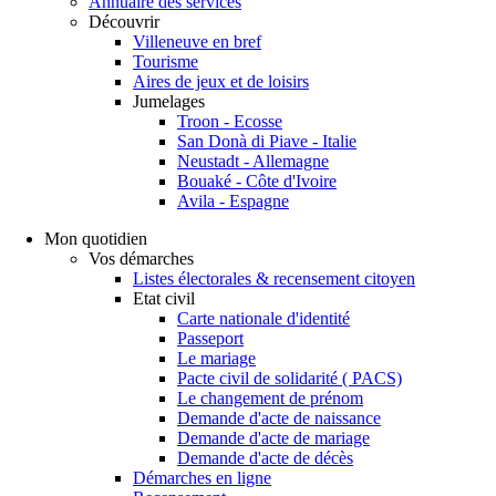
Annuaire des services
Découvrir
Villeneuve en bref
Tourisme
Aires de jeux et de loisirs
Jumelages
Troon - Ecosse
San Donà di Piave - Italie
Neustadt - Allemagne
Bouaké - Côte d'Ivoire
Avila - Espagne
Mon quotidien
Vos démarches
Listes électorales & recensement citoyen
Etat civil
Carte nationale d'identité
Passeport
Le mariage
Pacte civil de solidarité ( PACS)
Le changement de prénom
Demande d'acte de naissance
Demande d'acte de mariage
Demande d'acte de décès
Démarches en ligne