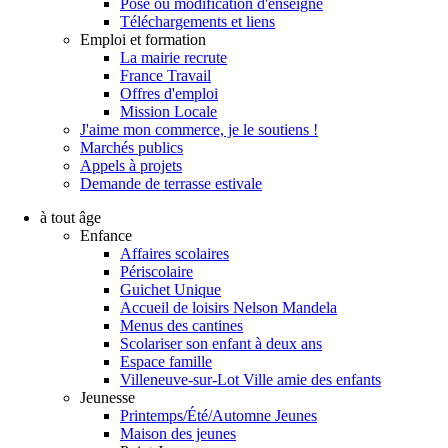
Pose ou modification d'enseigne
Téléchargements et liens
Emploi et formation
La mairie recrute
France Travail
Offres d'emploi
Mission Locale
J'aime mon commerce, je le soutiens !
Marchés publics
Appels à projets
Demande de terrasse estivale
à tout âge
Enfance
Affaires scolaires
Périscolaire
Guichet Unique
Accueil de loisirs Nelson Mandela
Menus des cantines
Scolariser son enfant à deux ans
Espace famille
Villeneuve-sur-Lot Ville amie des enfants
Jeunesse
Printemps/Été/Automne Jeunes
Maison des jeunes