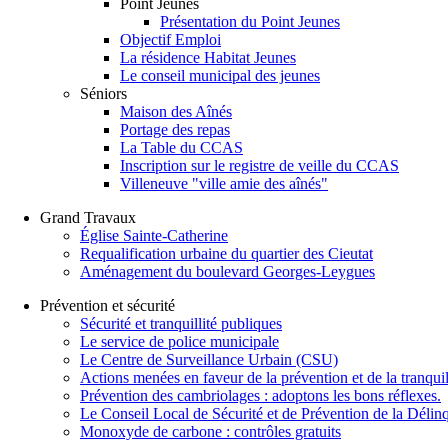
Point Jeunes
Présentation du Point Jeunes
Objectif Emploi
La résidence Habitat Jeunes
Le conseil municipal des jeunes
Séniors
Maison des Aînés
Portage des repas
La Table du CCAS
Inscription sur le registre de veille du CCAS
Villeneuve "ville amie des aînés"
Grand Travaux
Église Sainte-Catherine
Requalification urbaine du quartier des Cieutat
Aménagement du boulevard Georges-Leygues
Prévention et sécurité
Sécurité et tranquillité publiques
Le service de police municipale
Le Centre de Surveillance Urbain (CSU)
Actions menées en faveur de la prévention et de la tranquil
Prévention des cambriolages : adoptons les bons réflexes.
Le Conseil Local de Sécurité et de Prévention de la Déli
Monoxyde de carbone : contrôles gratuits