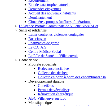
Recensement
Etat de catastrophe naturelle
Demandes citoyennes
Accueil des nouveaux habitants
Déménagement
Cimetières, pompes funèbres, funérariums
L’Agence Postale Communale de Villeneuve-sur-Lot
Santé et solidarités
Lutter contre les violences conjugales
Bus citoyen
Pharmacies de garde
Le C.C.A.S.
Centre Médico Social
Le Pôle de Santé du Villeneuvois
Cadre de vie
Propreté et déchets
Redevance incitative
Collecte des déchets
Collecte en porte à porte des encombrants : ins
Développement durable
Cimetières
Permis de végétaliser
Rénovation énergétique
ABC Villeneuve-sur-Lot
Moustique tigre