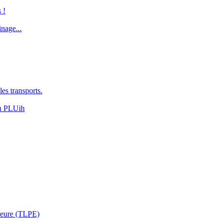
 !
inage...
es transports.
du PLUih
rieure (TLPE)