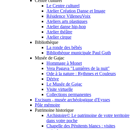
Centre culturel
Le Centre culturel
Atelier Création Danse et Image
Résidence VilleneuVoix
Ateliers arts plastiques
Atelier danse hip-hop
Atelier théâtre
Atelier cirque
Bibliothèque
La ronde des bébés
Bibliothèque municipale Paul Guth
Musée de Gajac
Hommage à Monet
Vera Pagava "Lumières de la nuit"
Ode à la nature : Rythmes et Couleurs
Dérive
Le Musée de Gajac
Visite virtuelle
Collections permanentes
Excisum - musée archéologique d'Eysses
Pôle mémoire
Patrimoine historique
Archistoire© Le patrimoine de votre territoire
dans votre poche
Chapelle des Pénitents blancs : visites