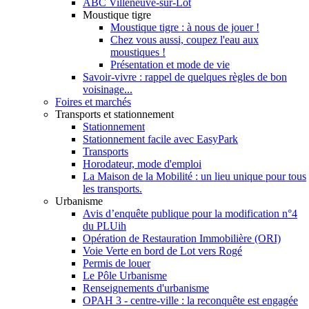
ABC Villeneuve-sur-Lot
Moustique tigre
Moustique tigre : à nous de jouer !
Chez vous aussi, coupez l'eau aux
moustiques !
Présentation et mode de vie
Savoir-vivre : rappel de quelques règles de bon
voisinage...
Foires et marchés
Transports et stationnement
Stationnement
Stationnement facile avec EasyPark
Transports
Horodateur, mode d'emploi
La Maison de la Mobilité : un lieu unique pour tous
les transports.
Urbanisme
Avis d’enquête publique pour la modification n°4
du PLUih
Opération de Restauration Immobilière (ORI)
Voie Verte en bord de Lot vers Rogé
Permis de louer
Le Pôle Urbanisme
Renseignements d'urbanisme
OPAH 3 - centre-ville : la reconquête est engagée