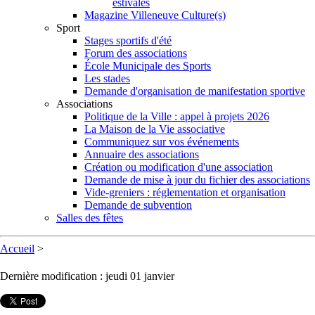
estivales
Magazine Villeneuve Culture(s)
Sport
Stages sportifs d'été
Forum des associations
École Municipale des Sports
Les stades
Demande d'organisation de manifestation sportive
Associations
Politique de la Ville : appel à projets 2026
La Maison de la Vie associative
Communiquez sur vos événements
Annuaire des associations
Création ou modification d'une association
Demande de mise à jour du fichier des associations
Vide-greniers : réglementation et organisation
Demande de subvention
Salles des fêtes
Accueil
>
Dernière modification : jeudi 01 janvier