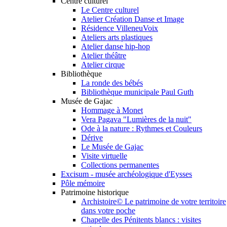
Centre culturel
Le Centre culturel
Atelier Création Danse et Image
Résidence VilleneuVoix
Ateliers arts plastiques
Atelier danse hip-hop
Atelier théâtre
Atelier cirque
Bibliothèque
La ronde des bébés
Bibliothèque municipale Paul Guth
Musée de Gajac
Hommage à Monet
Vera Pagava "Lumières de la nuit"
Ode à la nature : Rythmes et Couleurs
Dérive
Le Musée de Gajac
Visite virtuelle
Collections permanentes
Excisum - musée archéologique d'Eysses
Pôle mémoire
Patrimoine historique
Archistoire© Le patrimoine de votre territoire
dans votre poche
Chapelle des Pénitents blancs : visites