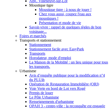
ABC Villeneuve-sur-Lot
Moustique tigre
Moustique tigre : à nous de jouer !
Chez vous aussi, coupez l'eau aux
moustiques !
Présentation et mode de vie
Savoir-vivre : rappel de quelques règles de bon
voisinage...
Foires et marchés
Transports et stationnement
Stationnement
Stationnement facile avec EasyPark
Transports
Horodateur, mode d'emploi
La Maison de la Mobilité : un lieu unique pour tous
les transports.
Urbanisme
Avis d’enquête publique pour la modification n°4
du PLUih
Opération de Restauration Immobilière (ORI)
Voie Verte en bord de Lot vers Rogé
Permis de louer
Le Pôle Urbanisme
Renseignements d'urbanisme
OPAH 3 - centre-ville : la reconquête est engagée