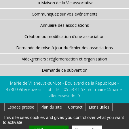
La Maison de la Vie associative
Communiquez sur vos événements
Annuaire des associations
Création ou modification d'une association
Demande de mise à jour du fichier des associations
Vide-greniers : réglementation et organisation
Demande de subvention
Mairie de Villeneuve-sur-Lot - Boulevard de la République -
47300 Villeneuve-sur-Lot - Tél : 05 53 41 53 53 -
mairie@mairie-
villeneuvesurlot.fr
Espace presse
Plan du site
Contact
Liens utiles
Réseaux Sociaux
Affichage Légal
This site uses cookies and gives you control over what you want
to activate
Création : AtoutPixel
Gestion des cookies
Mentions légales