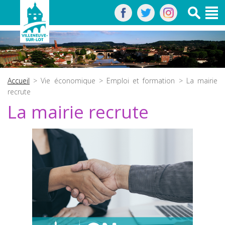
Accueil
>
Vie économique
>
Emploi et formation
> La mairie
recrute
La mairie recrute