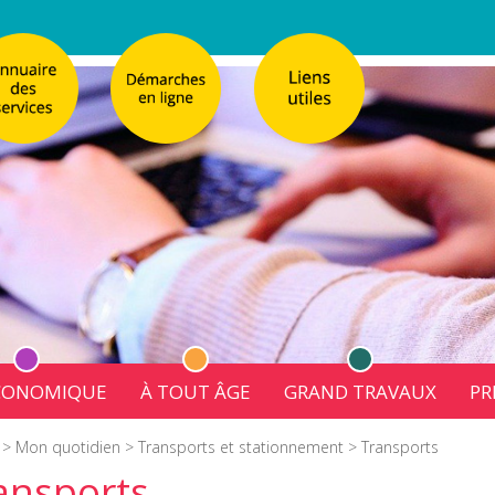
ÉCONOMIQUE
À TOUT ÂGE
GRAND TRAVAUX
PR
émarches
Réglementation de la Publicité
Enfance
Église Sainte-Cathe
>
Mon quotidien
>
Transports et stationnement
> Transports
 & recensement citoyen
Réglementation de la Publicité
Affaires scolaires
nale de Villeneuve-sur-Lot
Emploi et formation
Jeunesse
Requalification urbaine du quar
ansports