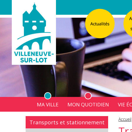
MA VILLE
MON QUOTIDIEN
VIE 
L'Atelier
Vos d
Accueil
Transports et stationnement
Listes électorales
Affichage légal numérique
L’Agence Postale Commu
Tr