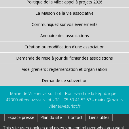
Politique de la Ville : appel à projets 2026
La Maison de la Vie associative
Communiquez sur vos événements
Annuaire des associations
Création ou modification d'une association
Demande de mise à jour du fichier des associations
Vide-greniers : réglementation et organisation
Demande de subvention
Mairie de Villeneuve-sur-Lot - Boulevard de la République -
47300 Villeneuve-sur-Lot - Tél : 05 53 41 53 53 -
mairie@mairie-
villeneuvesurlot.fr
Espace presse
Plan du site
Contact
Liens utiles
Réseaux Sociaux
Affichage Légal
This site uses cookies and gives you control over what you want