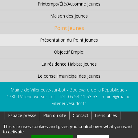
Printemps/Été/Automne Jeunes
Maison des jeunes
Point Jeunes
Présentation du Point Jeunes
Objectif Emploi
La résidence Habitat Jeunes
Le conseil municipal des jeunes
Mairie de Villeneuve-sur-Lot - Boulevard de la République -
47300 Villeneuve-sur-Lot - Tél : 05 53 41 53 53 -
mairie@mairie-
villeneuvesurlot.fr
Espace presse
Plan du site
Contact
Liens utiles
Réseaux Sociaux
Affichage Légal
This site uses cookies and gives you control over what you want
to activate
Création : AtoutPixel
Gestion des cookies
Mentions légales