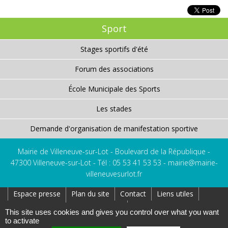
Sport
Stages sportifs d'été
Forum des associations
École Municipale des Sports
Les stades
Demande d'organisation de manifestation sportive
Mairie de Villeneuve-sur-Lot - Boulevard de la République -
47300 Villeneuve-sur-Lot - Tél : 05 53 41 53 53 -
mairie@mairie-
villeneuvesurlot.fr
Espace presse
Plan du site
Contact
Liens utiles
Réseaux Sociaux
Affichage Légal
This site uses cookies and gives you control over what you want
to activate
Création : AtoutPixel
Gestion des cookies
Mentions légales