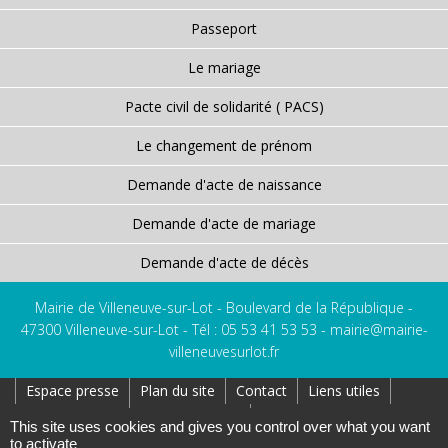
Passeport
Le mariage
Pacte civil de solidarité ( PACS)
Le changement de prénom
Demande d'acte de naissance
Demande d'acte de mariage
Demande d'acte de décès
Mairie de Villeneuve-sur-Lot - Boulevard de la République -
47300 Villeneuve-sur-Lot - Tél : 05 53 41 53 53 -
mairie@mairie-
villeneuvesurlot.fr
Espace presse
Plan du site
Contact
Liens utiles
Réseaux Sociaux
Affichage Légal
This site uses cookies and gives you control over what you want
to activate