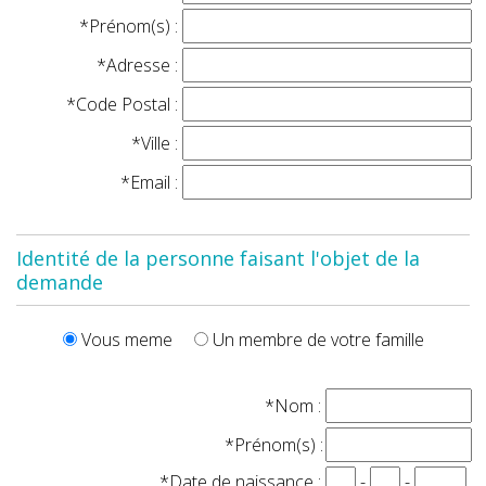
*Prénom(s) :
*Adresse :
*Code Postal :
*Ville :
*Email :
Identité de la personne faisant l'objet de la
demande
Vous meme
Un membre de votre famille
*Nom :
*Prénom(s) :
*Date de naissance :
-
-