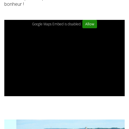
bonheur !
Google Maps Embed is disabled.
Allow