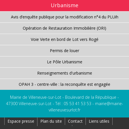
Urbanisme
Avis d’enquête publique pour la modification n°4 du PLUih
Opération de Restauration Immobilière (ORI)
Voie Verte en bord de Lot vers Rogé
Permis de louer
Le Pôle Urbanisme
Renseignements d'urbanisme
OPAH 3 - centre-ville : la reconquête est engagée
Mairie de Villeneuve-sur-Lot - Boulevard de la République -
47300 Villeneuve-sur-Lot - Tél : 05 53 41 53 53 -
mairie@mairie-
villeneuvesurlot.fr
Espace presse
Plan du site
Contact
Liens utiles
Réseaux Sociaux
Affichage Légal