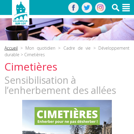
Accueil
>
Mon quotidien
>
Cadre de vie
>
Développement
durable
> Cimetières
Cimetières
Sensibilisation à
l’enherbement des allées