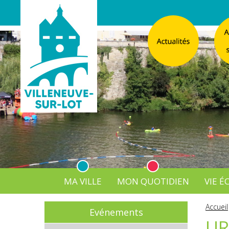
MA VILLE
MON QUOTIDIEN
VIE 
L'Atelier
Vos d
Accueil
Evénements
Listes électorales
Affichage légal numérique
L’Agence Postale Commu
UR