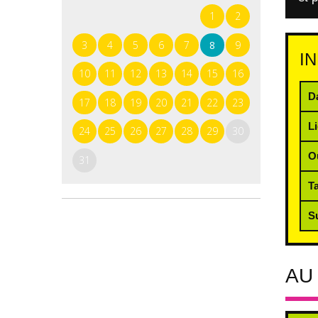
1
2
3
4
5
6
7
8
9
I
10
11
12
13
14
15
16
D
17
18
19
20
21
22
23
L
24
25
26
27
28
29
30
O
31
Ta
S
AU