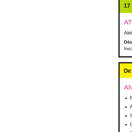
17
AT
Ate
Dès 
Ins
De
AN
A