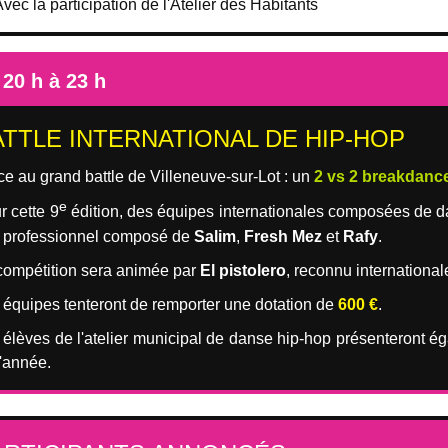
vec la participation de l'Atelier des Habitants
 20 h à 23 h
ATTLE INTERNATIONAL DE HIP-HOP
ce au grand battle de Villeneuve-sur-Lot : un
2 vs 2 breakdanc
e
r cette 9
édition, des équipes internationales composées de da
y professionnel composé de
Salim
,
Fresh Mez
et
Rafy
.
compétition sera animée par
El pistolero
, reconnu internationa
 équipes tenteront de remporter une dotation de
600 €
.
 élèves de l'atelier municipal de danse hip-hop présenteront é
l'année.