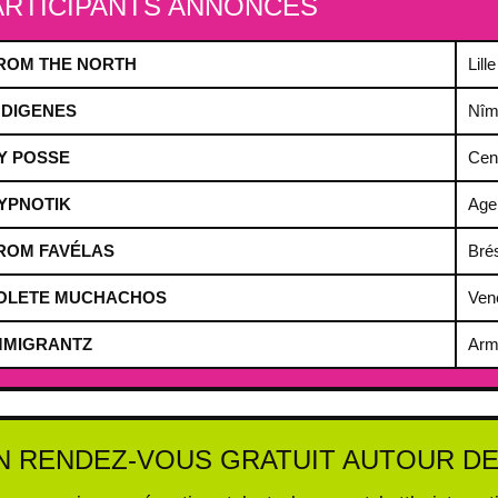
ARTICIPANTS ANNONCÉS
ROM THE NORTH
Lille
NDIGENES
Nîm
Y POSSE
Cen
YPNOTIK
Age
ROM FAVÉLAS
Brés
OLETE MUCHACHOS
Ven
MMIGRANTZ
Arm
N RENDEZ-VOUS GRATUIT AUTOUR DE