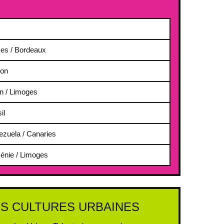
es / Bordeaux
on
n / Limoges
il
ezuela / Canaries
énie / Limoges
S CULTURES URBAINES