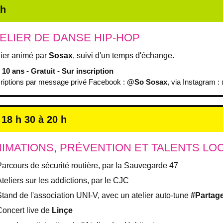
 h
ELIER DE DANSE HIP-HOP
lier animé par
Sosax
, suivi d'un temps d'échange.
10 ans - Gratuit - Sur inscription
criptions par message privé Facebook :
@So Sosax
, via Instagram :
 18 h 30 à 20 h
IMATIONS, PRÉVENTION ET TALENTS LO
Parcours de sécurité routière, par la Sauvegarde 47
teliers sur les addictions, par le CJC
Stand de l'association UNI-V, avec un atelier auto-tune
#Partag
Concert live de
Linçe