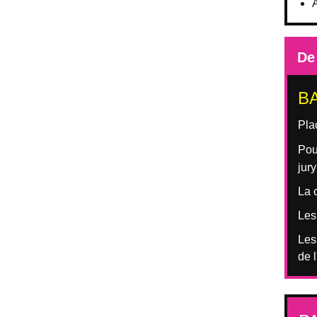
A
De
B
Pla
Pou
jur
La 
Les
Les
de 