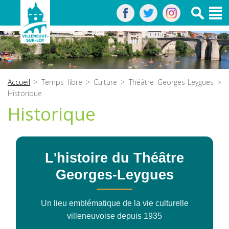
Accueil
>
Temps libre
>
Culture
>
Théâtre Georges-Leygues
>
Historique
Historique
L'histoire du Théâtre
Georges-Leygues
Un lieu emblématique de la vie culturelle
villeneuvoise depuis 1935