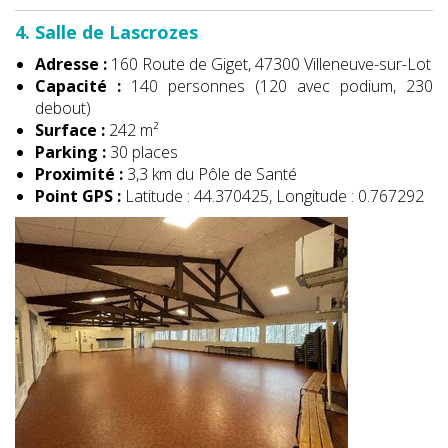
4. Salle de Lascrozes
Adresse :
160 Route de Giget, 47300 Villeneuve-sur-Lot
Capacité :
140 personnes (120 avec podium, 230
debout)
Surface :
242 m²
Parking :
30 places
Proximité :
3,3 km du Pôle de Santé
Point GPS :
Latitude : 44.370425, Longitude : 0.767292