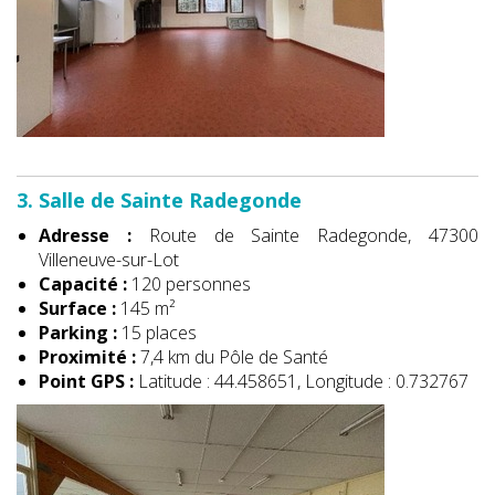
3. Salle de Sainte Radegonde
Adresse :
Route de Sainte Radegonde, 47300
Villeneuve-sur-Lot
Capacité :
120 personnes
Surface :
145 m²
Parking :
15 places
Proximité :
7,4 km du Pôle de Santé
Point GPS :
Latitude : 44.458651, Longitude : 0.732767