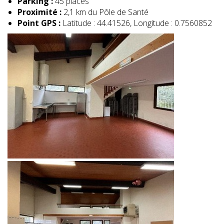
Parking :
45 places
Proximité :
2,1 km du Pôle de Santé
Point GPS :
Latitude : 44.41526, Longitude : 0.7560852