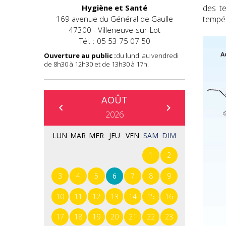
des te
Hygiène et Santé
tempér
169 avenue du Général de Gaulle
47300 - Villeneuve-sur-Lot
Tél. : 05 53 75 07 50
Ouverture au public :
du lundi au vendredi
de 8h30 à 12h30 et de 13h30 à 17h.
AOÛT
Prédédent
Suivant
2026
LUN
MAR
MER
JEU
VEN
SAM
DIM
1
2
3
4
5
6
7
8
9
10
11
12
13
14
15
16
17
18
19
20
21
22
23