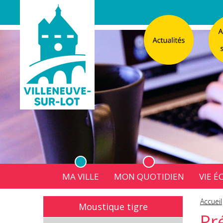
MA VILLE
MON QUOTIDIEN
VIE 
L'Atelier
Vos d
Accueil
Moustique tigre
Listes électorales
Affichage légal numérique
L’Agence Postale Commu
Pr