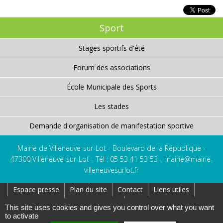
Sport
Stages sportifs d'été
Forum des associations
École Municipale des Sports
Les stades
Demande d'organisation de manifestation sportive
Mairie de Villeneuve-sur-Lot - Boulevard de la République -
47300 Villeneuve-sur-Lot - Tél : 05 53 41 53 53 -
mairie@mairie-
villeneuvesurlot.fr
Espace presse
Plan du site
Contact
Liens utiles
Réseaux Sociaux
Affichage Légal
This site uses cookies and gives you control over what you want
to activate
Création : AtoutPixel
Gestion des cookies
Mentions légales