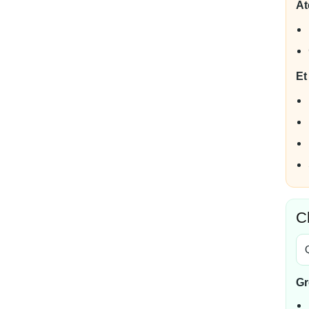
At
Et
C
Gr