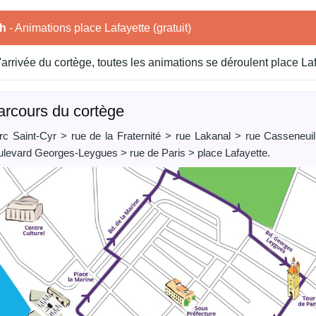
h
- Animations place Lafayette (gratuit)
l'arrivée du cortège, toutes les animations se déroulent place Laf
arcours du cortège
rc Saint-Cyr > rue de la Fraternité > rue Lakanal > rue Casseneui
ulevard Georges-Leygues > rue de Paris > place Lafayette.