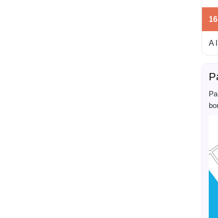
16
A 
P
Pa
bo