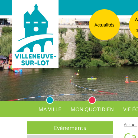
MA VILLE
MON QUOTIDIEN
VIE 
L'Atelier
Vos d
Accueil
Evénements
Listes électorales
Affichage légal numérique
L’Agence Postale Commu
Ca