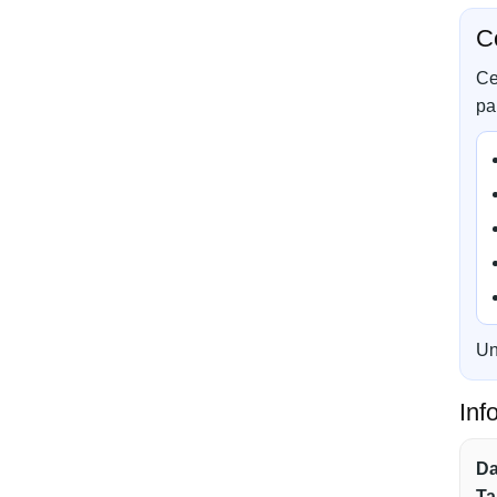
C
Ce
pa
Un
Inf
Da
Tar