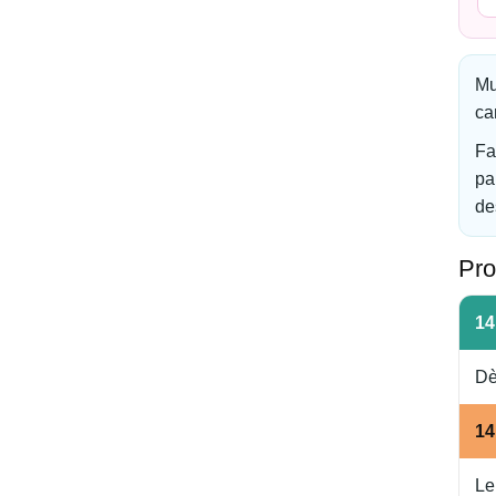
Mu
ca
Fa
pa
de
Pr
14
Dè
14
Le