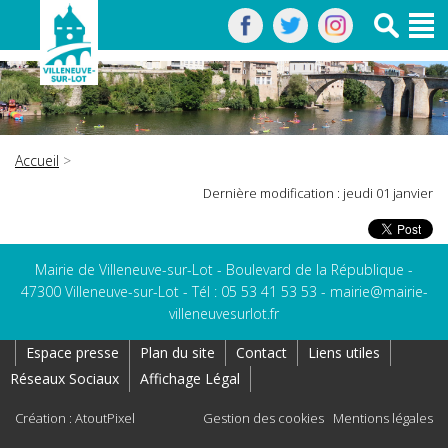
Accueil
>
Dernière modification : jeudi 01 janvier
Mairie de Villeneuve-sur-Lot - Boulevard de la République -
47300 Villeneuve-sur-Lot - Tél : 05 53 41 53 53 -
mairie@mairie-
villeneuvesurlot.fr
Espace presse
Plan du site
Contact
Liens utiles
Réseaux Sociaux
Affichage Légal
Création : AtoutPixel
Gestion des cookies
Mentions légales