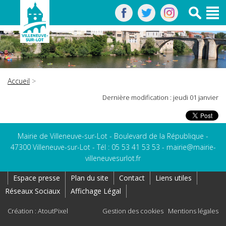
Accueil
>
Dernière modification : jeudi 01 janvier
Mairie de Villeneuve-sur-Lot - Boulevard de la République -
47300 Villeneuve-sur-Lot - Tél : 05 53 41 53 53 -
mairie@mairie-
villeneuvesurlot.fr
Espace presse
Plan du site
Contact
Liens utiles
Réseaux Sociaux
Affichage Légal
Création : AtoutPixel
Gestion des cookies
Mentions légales