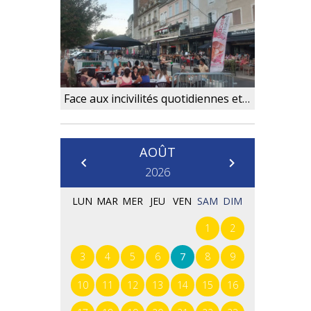
Face aux incivilités quotidiennes et afin de garantir la quiétude aux Villeneuvois, la Ville ne
AOÛT
Prédédent
Suivant
2026
LUN
MAR
MER
JEU
VEN
SAM
DIM
1
2
3
4
5
6
7
8
9
10
11
12
13
14
15
16