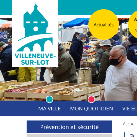
MA VILLE
MON QUOTIDIEN
VIE 
L'Atelier
Vos d
Accueil
Prévention et sécurité
Listes électorales
Affichage légal numérique
L’Agence Postale Commu
La