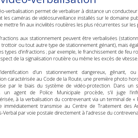
t civil
a Taxe Locale sur la Publicité Extérieure (TLPE)
La mairie recrute
Printemps/Été/Automne Jeunes
Périscolaire
 solidarités
J'aime mon commerce, je le soutiens !
Séniors
Aménagement du boulevard G
éo-verbalisation permet de verbaliser à distance un conducteu
nale d'identité
 violences conjugales
ion de la Taxe Locale sur la Publicité Extérieure (TLPE)
es en ligne
France Travail
Maison des jeunes
Maison des Aînés
Guichet Unique
e de vie
Marchés publics
Acti
ant les caméras de vidéosurveillance installés sur le domaine pub
seport
 et déchets
nsement
citoyen
Pose ou modification d'enseigne
Offres d'emploi
Accueil de loisirs Nelson Mandela
Portage des repas
Point Jeunes
et marchés
Appels à projets
e mettre fin aux incivilités routières les plus récurrentes sur les 
e incitative
mariage
Présentation du Point Jeunes
trophe naturelle
ment durable
es de garde
Téléchargements et liens
Mission Locale
Menus des cantines
La Table du CCAS
Objectif Emploi
t stationnement
Demande de terrasse estivale
fractions aux stationnement peuvent être verbalisées (statio
solidarité ( PACS)
 des déchets
etières
neuve-sur-Lot
 citoyennes
onnement
.C.A.S.
Inscription sur le registre de veille du CCAS
Scolariser son enfant à deux ans
La résidence Habitat Jeunes
anisme
s trottoir ou tout autre type de stationnement génant), mais ég
es types d'infractions ; par exemple, le franchissement de feu ro
rants : inscrivez-vous, c'est gratuit !
ent de prénom
 végétaliser
r la modification n°4 du PLUih
acile avec EasyPark
ouveaux habitants
édico Social
que tigre
Villeneuve "ville amie des aînés"
Le conseil municipal des jeunes
Espace famille
spect de la signalisation routière ou même les excès de vitesse
: à nous de jouer !
te de naissance
n énergétique
lques règles de bon voisinage...
ation Immobilière (ORI)
té du Villeneuvois
agement
nsports
Villeneuve-sur-Lot Ville amie des enfants
'identification d'un stationnement dangereux, gênant, ou
ez l'eau aux moustiques !
cte de mariage
 funèbres, funérariums
rd de Lot vers Rogé
 mode d'emploi
tion caractérisée au Code de la Route, une première photo ho
 et mode de vie
acte de décès
eu unique pour tous les transports.
 de louer
rise par le biais du système de vidéo-protection. Dans un 
, un agent de Police Municipale procède, s'il juge l'infr
 Urbanisme
érisée, à la verbalisation du contrevenant via un terminal de « 
nts d'urbanisme
te immédiatement transmise au Centre de Traitement des A
-Verbal par voie postale directement à l'adresse du contrevena
 la reconquête est engagée