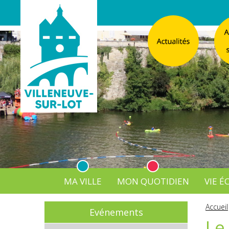
MA VILLE
MON QUOTIDIEN
VIE 
L'Atelier
Vos d
Accueil
Evénements
Listes électorales
Affichage légal numérique
L’Agence Postale Commu
Le