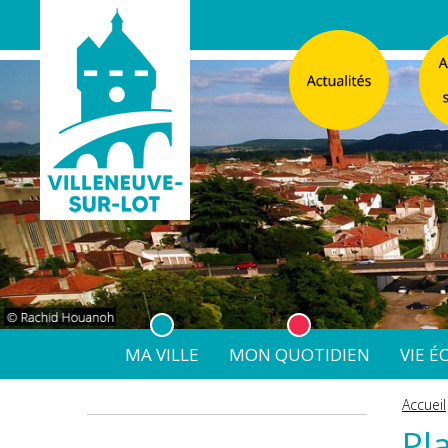
MA VILLE
MON QUOTIDIEN
VIE 
L'Atelier
Vos d
Accueil
Listes électorales
Affichage légal numérique
L’Agence Postale Commu
Pl