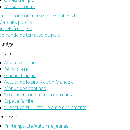
Mission Locale
J'aime mon commerce, je le soutiens !
Marchés publics
Appels à projets
Demande de terrasse estivale
out âge
Enfance
Affaires scolaires
Périscolaire
Guichet Unique
Accueil de loisirs Nelson Mandela
Menus des cantines
Scolariser son enfant à deux ans
Espace famille
Villeneuve-sur-Lot Ville amie des enfants
Jeunesse
Printemps/Été/Automne Jeunes