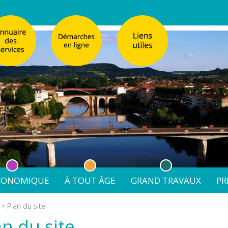
ÉCONOMIQUE
À TOUT ÂGE
GRAND TRAVAUX
PR
émarches
Réglementation de la Publicité
Enfance
Église Sainte-Cathe
> Plan du site
 & recensement citoyen
Réglementation de la Publicité
Affaires scolaires
nale de Villeneuve-sur-Lot
Emploi et formation
Jeunesse
Requalification urbaine du quar
an du site