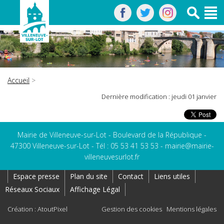
Accueil
>
Dernière modification : jeudi 01 janvier
Mairie de Villeneuve-sur-Lot - Boulevard de la République -
47300 Villeneuve-sur-Lot - Tél : 05 53 41 53 53 -
mairie@mairie-
villeneuvesurlot.fr
Espace presse
Plan du site
Contact
Liens utiles
Réseaux Sociaux
Affichage Légal
Création : AtoutPixel
Gestion des cookies
Mentions légales