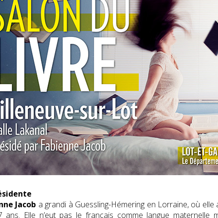
ésidente
nne Jacob
a grandi à Guessling-Hémering en Lorraine, où elle 
 ans. Elle n’eut pas le français comme langue maternelle m