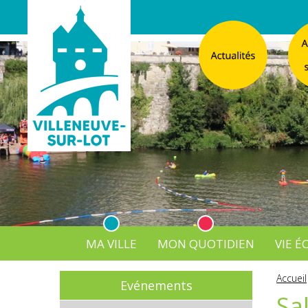
MA VILLE
MON QUOTIDIEN
VIE 
L'Atelier
Vos d
Accueil
Evénements
Listes électorales
Affichage légal numérique
L’Agence Postale Commu
Sa