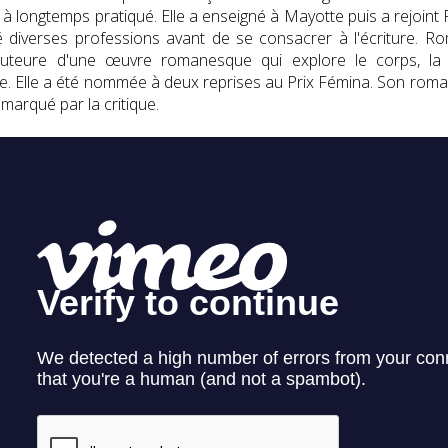
e à longtemps pratiqué. Elle a enseigné à Mayotte puis a rejoint P
 diverses professions avant de se consacrer à l'écriture. Ro
'auteure d'une œuvre romanesque qui explore le corps, la
ine. Elle a été nommée à deux reprises au Prix Fémina. Son rom
emarqué par la critique.
iew de Fabienne Jacob au fil du Lot - Salon du Livre de Villeneuv