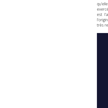
qu'ell
exercé
est l
l'orig
très r
Interv