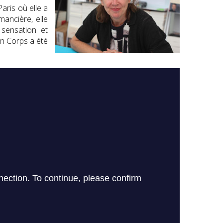
aris où elle a
mancière, elle
 sensation et
an Corps a été
e-sur-Lot