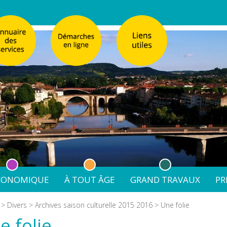
ÉCONOMIQUE
À TOUT ÂGE
GRAND TRAVAUX
PR
émarches
Réglementation de la Publicité
Enfance
Église Sainte-Cathe
>
Divers
>
Archives saison culturelle 2015 2016
> Une folie
 & recensement citoyen
Réglementation de la Publicité
Affaires scolaires
nale de Villeneuve-sur-Lot
Emploi et formation
Jeunesse
Requalification urbaine du quar
e folie