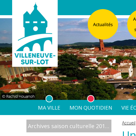
MA VILLE
MON QUOTIDIEN
VIE 
L'Atelier
Vos d
Accueil
Archives saison culturelle 2015 2016
Listes électorales
Affichage légal numérique
L’Agence Postale Commu
Un