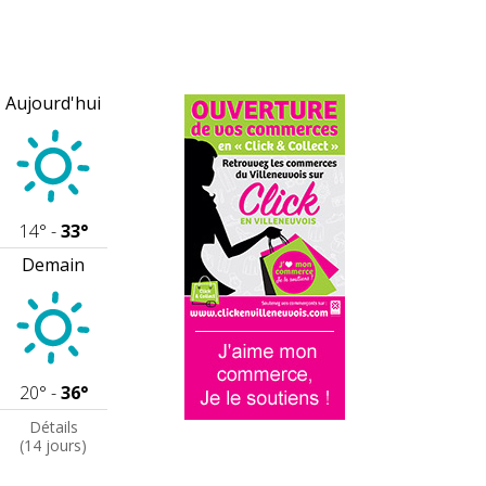
Aujourd'hui
14° -
33°
Demain
20° -
36°
Détails
(14 jours)