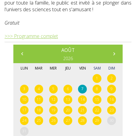
pour toute la famille, le public est invité à se plonger dans
l'univers des sciences tout en s'amusant !
Gratuit
>>> Programme complet
AOÛT
Prédédent
Suivant
2026
LUN
MAR
MER
JEU
VEN
SAM
DIM
1
2
3
4
5
6
7
8
9
10
11
12
13
14
15
16
17
18
19
20
21
22
23
24
25
26
27
28
29
30
31