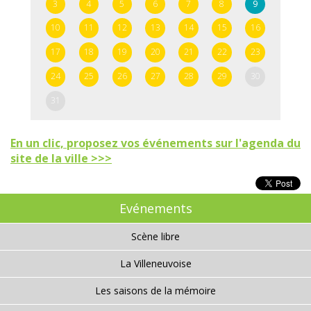
3
4
5
6
7
8
9
10
11
12
13
14
15
16
17
18
19
20
21
22
23
24
25
26
27
28
29
30
31
En un clic, proposez vos événements sur l'agenda du
site de la ville >>>
Evénements
Scène libre
La Villeneuvoise
Les saisons de la mémoire