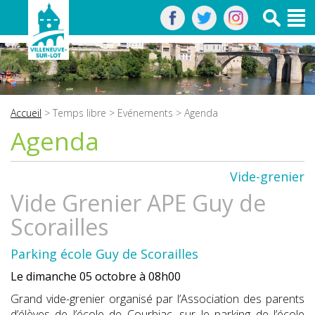
Accueil
>
Temps libre
>
Evénements
> Agenda
Agenda
Vide-grenier
Vide Grenier APE Guy de
Scorailles
Parking école Guy de Scorailles
Le dimanche 05 octobre à 08h00
Grand vide-grenier organisé par l’Association des parents
d’élèves de l’école de Courbiac, sur le parking de l’école