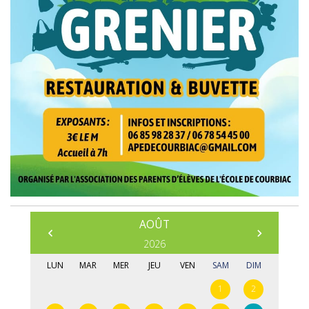
AOÛT
Prédédent
Suivant
2026
LUN
MAR
MER
JEU
VEN
SAM
DIM
1
2