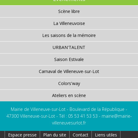
Scène libre
La Villeneuvoise
Les saisons de la mémoire
URBAN'TALENT
Saison Estivale
Carnaval de Villeneuve-sur-Lot
Colors'way
Ateliers en scène
Mairie de Villeneuve-sur-Lot - Boulevard de la République -
47300 Villeneuve-sur-Lot - Tél : 05 53 41 53 53 -
mairie@mairie-
villeneuvesurlot.fr
Espace presse
Plan du site
Contact
Liens utiles