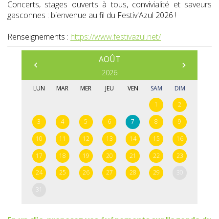
Concerts, stages ouverts à tous, convivialité et saveurs
gasconnes : bienvenue au fil du Festiv'Azul 2026 !
Renseignements :
https://www.festivazul.net/
AOÛT
Prédédent
Suivant
2026
LUN
MAR
MER
JEU
VEN
SAM
DIM
1
2
3
4
5
6
7
8
9
10
11
12
13
14
15
16
17
18
19
20
21
22
23
24
25
26
27
28
29
30
31