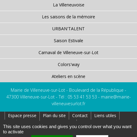
La Villeneuvoise
Les saisons de la mémoire
URBAN'TALENT
Saison Estivale
Carnaval de Villeneuve-sur-Lot
Colors'way
Ateliers en scène
Mairie de Villeneuve-sur-Lot - Boulevard de la République -
47300 Villeneuve-sur-Lot - Tél : 05 53 41 53 53 -
mairie@mairie-
villeneuvesurlot.fr
Espace presse
Plan du site
Contact
Liens utiles
Réseaux Sociaux
Affichage Légal
This site uses cookies and gives you control over what you want
to activate
Création : AtoutPixel
Gestion des cookies
Mentions légales