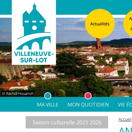
MA VILLE
MON QUOTIDIEN
VIE 
L'Atelier
Vos d
Accueil
Saison culturelle 2025 2026
Listes électorales
Affichage légal numérique
L’Agence Postale Commu
AN