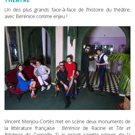
Un des plus grands face-à-face de l’histoire du théâtre,
avec Bérénice comme enjeu !
Vincent Menjou-Cortès met en scène deux monuments de
la littérature française :
Bérénice
de Racine et
Tite et
Bérénice
de Corneille. Si le projet semble relever de la