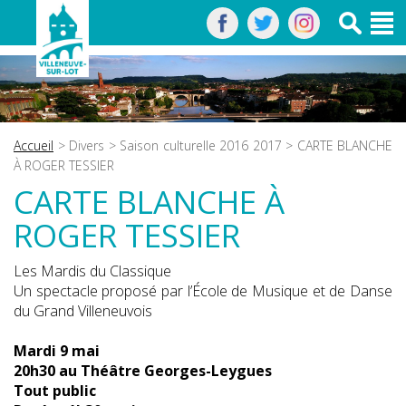
Accueil
>
Divers
>
Saison culturelle 2016 2017
> CARTE BLANCHE
À ROGER TESSIER
CARTE BLANCHE À
ROGER TESSIER
Les Mardis du Classique
Un spectacle proposé par l’École de Musique et de Danse
du Grand Villeneuvois
Mardi 9 mai
20h30 au Théâtre Georges-Leygues
Tout public