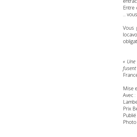
entrac
Entre 
... vou
Vous p
locavo
obliga
« Une 
fusent 
France
Mise 
Avec :
Lamber
Prix B
Publié
Photo 