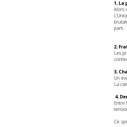
1. La
Alors 
L’Unio
brutal
parti.
2. Fra
Les pr
contex
3. Ch
Un évé
La cam
4. De
Entre 
tensio
Ce spe