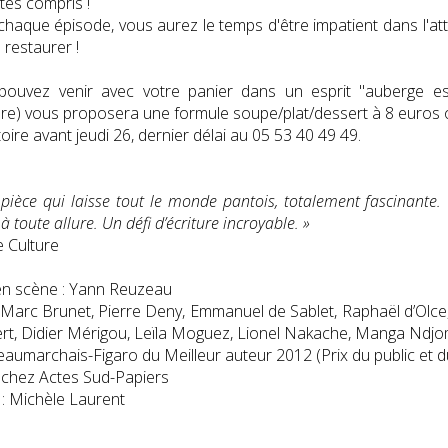
tes compris !
chaque épisode, vous aurez le temps d'être impatient dans l'at
s restaurer !
ouvez venir avec votre panier dans un esprit "auberge espa
re) vous proposera une formule soupe/plat/dessert à 8 euros o
toire avant jeudi 26, dernier délai au 05 53 40 49 49.
pièce qui laisse tout le monde pantois, totalement fascinante.
à toute allure. Un défi d’écriture incroyable. »
 Culture
en scène : Yann Reuzeau
 Marc Brunet, Pierre Deny, Emmanuel de Sablet, Raphaël d’Olce
t, Didier Mérigou, Leïla Moguez, Lionel Nakache, Manga Ndj
eaumarchais-Figaro du Meilleur auteur 2012 (Prix du public et du
 chez Actes Sud-Papiers
: Michèle Laurent