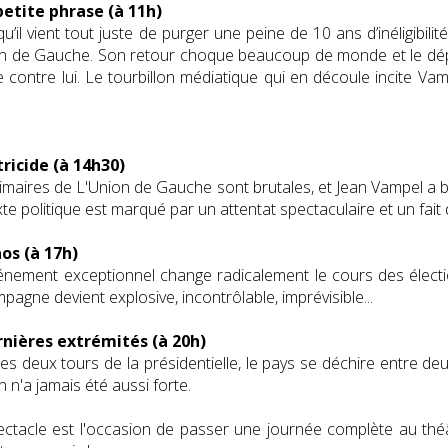
 petite phrase (à 11h)
qu’il vient tout juste de purger une peine de 10 ans d’inéligibil
n de Gauche. Son retour choque beaucoup de monde et le dép
e contre lui. Le tourbillon médiatique qui en découle incite V
tricide (à 14h30)
imaires de L'Union de Gauche sont brutales, et Jean Vampel a b
te politique est marqué par un attentat spectaculaire et un fait 
aos (à 17h)
nement exceptionnel change radicalement le cours des électi
pagne devient explosive, incontrôlable, imprévisible...
rnières extrémités (à 20h)
les deux tours de la présidentielle, le pays se déchire entre de
n n'a jamais été aussi forte.
ctacle est l'occasion de passer une journée complète au théâ