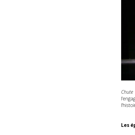
Chute 
l’enga
l’histoi
Les é