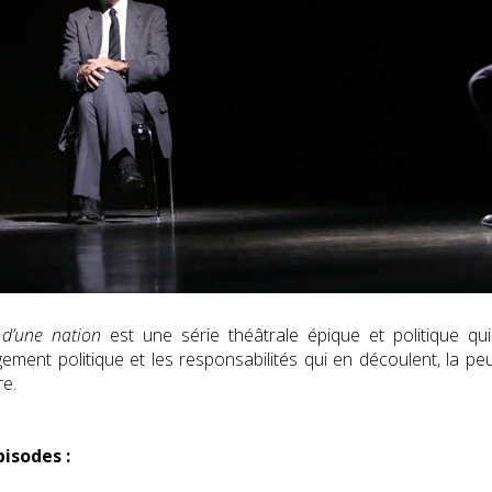
d’une nation
est une série théâtrale épique et politique qui 
gement politique et les responsabilités qui en découlent, la 
re.
pisodes :