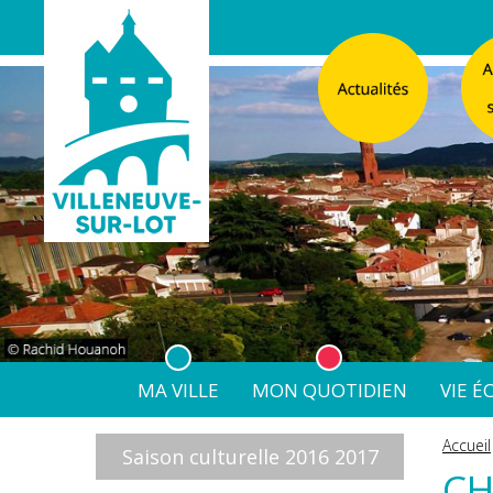
MA VILLE
MON QUOTIDIEN
VIE 
L'Atelier
Vos d
Accueil
Saison culturelle 2016 2017
Listes électorales
Affichage légal numérique
L’Agence Postale Commu
CH