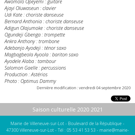
Awomolo Opeyemi : guitare
Ajayi Oluwaseun : clavier
Udi Kate : choriste danseuse
Bernard Anthonia : choriste danseuse
Adigun Olajumoke : choriste danseuse
Ogundeji Gbenga : trompette
Ankra Anthony : trombone
Adebanjo Ayodeji : ténor saxo
Magbagbeola Ayoola : bariton saxo
Ayodele Alaba : tambour
Salomon Gaelle : percussions
Production : Astérios
Photo : Optimus Dammy
Dernière modification : vendredi 04 septembre 2020
Saison culturelle 2020 2021
Mairie de Villeneuve-sur-Lot - Boulevard de la République -
47300 Villeneuve-sur-Lot - Tél : 05 53 41 53 53 -
mairie@mairie-