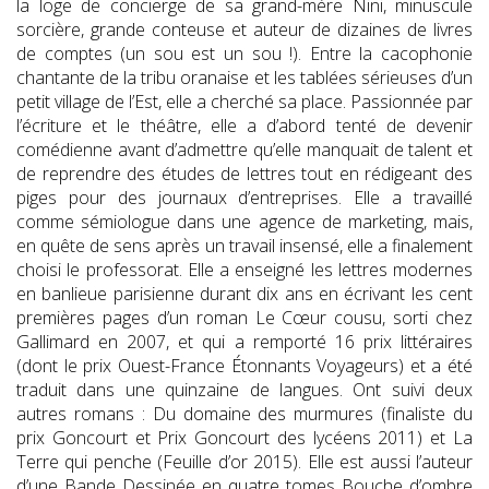
la loge de concierge de sa grand-mère Nini, minuscule
sorcière, grande conteuse et auteur de dizaines de livres
de comptes (un sou est un sou !). Entre la cacophonie
chantante de la tribu oranaise et les tablées sérieuses d’un
petit village de l’Est, elle a cherché sa place. Passionnée par
l’écriture et le théâtre, elle a d’abord tenté de devenir
comédienne avant d’admettre qu’elle manquait de talent et
de reprendre des études de lettres tout en rédigeant des
piges pour des journaux d’entreprises. Elle a travaillé
comme sémiologue dans une agence de marketing, mais,
en quête de sens après un travail insensé, elle a finalement
choisi le professorat. Elle a enseigné les lettres modernes
en banlieue parisienne durant dix ans en écrivant les cent
premières pages d’un roman Le Cœur cousu, sorti chez
Gallimard en 2007, et qui a remporté 16 prix littéraires
(dont le prix Ouest-France Étonnants Voyageurs) et a été
traduit dans une quinzaine de langues. Ont suivi deux
autres romans : Du domaine des murmures (finaliste du
prix Goncourt et Prix Goncourt des lycéens 2011) et La
Terre qui penche (Feuille d’or 2015). Elle est aussi l’auteur
d’une Bande Dessinée en quatre tomes Bouche d’ombre