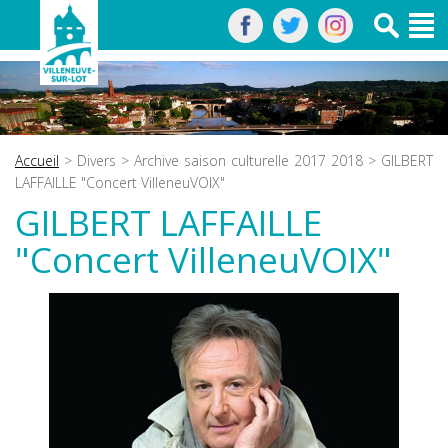
Accueil
>
Divers
>
Archive saison culturelle 2017 2018
> GILBERT
LAFFAILLE "Concert VilleneuVOIX"
GILBERT LAFFAILLE
"Concert VilleneuVOIX"