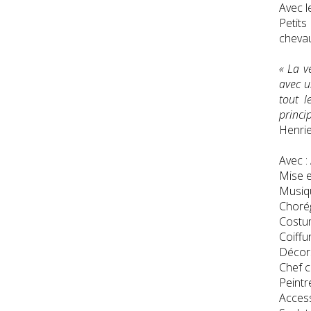
Avec l
Petits
chevau
« La v
avec u
tout l
princi
Henrie
Avec :
Mise e
Musiqu
Chorég
Costu
Coiffu
Décors
Chef c
Peintr
Access