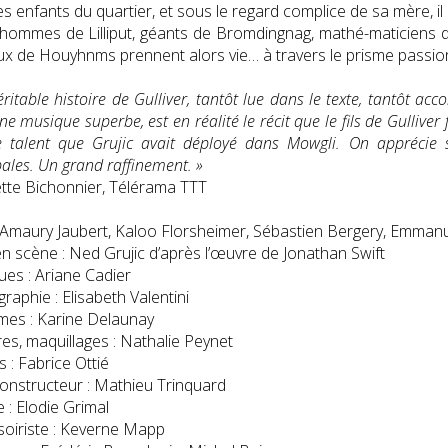
es enfants du quartier, et sous le regard complice de sa mère, il
 hommes de Lilliput, géants de Bromdingnag, mathé-maticiens d
x de Houyhnms prennent alors vie… à travers le prisme passion
éritable histoire de Gulliver, tantôt lue dans le texte, tantôt 
ne musique superbe, est en réalité le récit que le fils de Gullive
e talent que Grujic avait déployé dans Mowgli. On apprécie s
pales. Un grand raffinement. »
tte Bichonnier, Télérama TTT
 Amaury Jaubert, Kaloo Florsheimer, Sébastien Bergery, Emmanue
n scène : Ned Grujic d’après l’œuvre de Jonathan Swift
es : Ariane Cadier
raphie : Elisabeth Valentini
mes : Karine Delaunay
res, maquillages : Nathalie Peynet
 : Fabrice Ottié
onstructeur : Mathieu Trinquard
e : Elodie Grimal
oiriste : Keverne Mapp