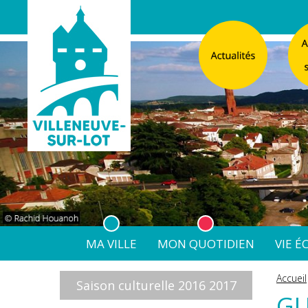
MA VILLE
MON QUOTIDIEN
VIE 
L'Atelier
Vos d
Accueil
Saison culturelle 2016 2017
Listes électorales
Affichage légal numérique
L’Agence Postale Commu
GU