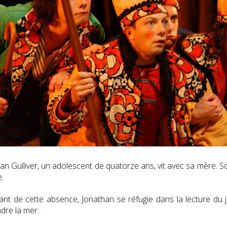
an Gulliver, un adolescent de quatorze ans, vit avec sa mère. S
.
ant de cette absence, Jonathan se réfugie dans la lecture du 
dre la mer.