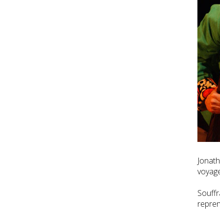
Jonath
voyage
Souffr
repren