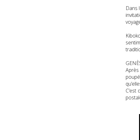
Dans l
invita
voyage
Kiboko
sentim
tradit
GENÈS
Après 
poupée
qu’ell
C’est 
postal