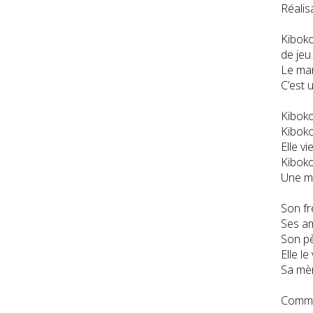
Réalis
Kiboko
de jeu.
Le mar
C’est 
Kiboko
Kiboko
Elle vi
Kiboko
Une ma
Son fr
Ses am
Son pè
Elle le
Sa mèr
Comme 