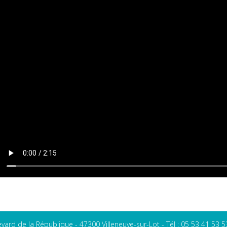
evard de la République - 47300 Villeneuve-sur-Lot - Tél : 05 53 41 53 5