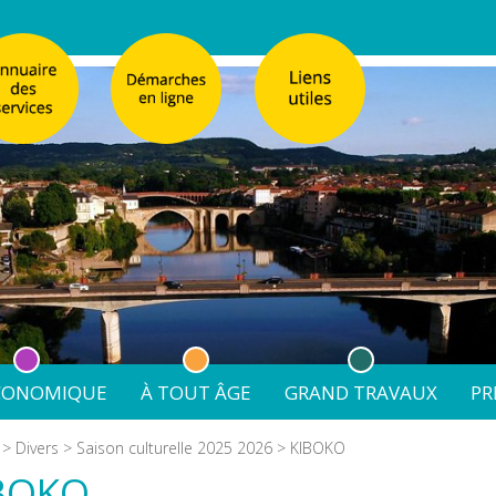
ÉCONOMIQUE
À TOUT ÂGE
GRAND TRAVAUX
PR
émarches
Réglementation de la Publicité
Enfance
Église Sainte-Cathe
>
Divers
>
Saison culturelle 2025 2026
> KIBOKO
 & recensement citoyen
Réglementation de la Publicité
Affaires scolaires
nale de Villeneuve-sur-Lot
Emploi et formation
Jeunesse
Requalification urbaine du quar
BOKO