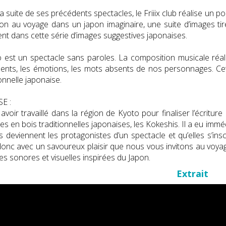
a suite de ses précédents spectacles, le Friiix club réalise un 
tion au voyage dans un japon imaginaire, une suite d’images tir
nt dans cette série d’images suggestives japonaises.
 est un spectacle sans paroles. La composition musicale réali
ents, les émotions, les mots absents de nos personnages. Ce
ionnelle japonaise.
E :
avoir travaillé dans la région de Kyoto pour finaliser l’écritur
s en bois traditionnelles japonaises, les Kokeshis. Il a eu immé
es deviennent les protagonistes d’un spectacle et qu’elles s’in
donc avec un savoureux plaisir que nous vous invitons au voyage
es sonores et visuelles inspirées du Japon.
Extrait