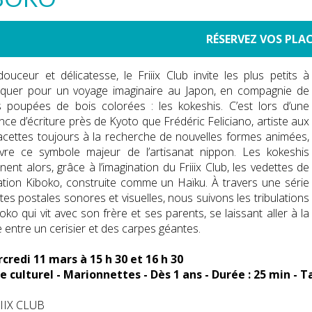
t civil
a Taxe Locale sur la Publicité Extérieure (TLPE)
La mairie recrute
Printemps/Été/Automne Jeunes
Périscolaire
 solidarités
J'aime mon commerce, je le soutiens !
Séniors
Aménagement du boulevard G
nale d'identité
 violences conjugales
ion de la Taxe Locale sur la Publicité Extérieure (TLPE)
es en ligne
France Travail
Maison des jeunes
Maison des Aînés
Guichet Unique
e de vie
Marchés publics
Acti
RÉSERVEZ VOS PLA
seport
 et déchets
nsement
citoyen
Pose ou modification d'enseigne
Offres d'emploi
Accueil de loisirs Nelson Mandela
Portage des repas
Point Jeunes
et marchés
Appels à projets
ouceur et délicatesse, le Friiix Club invite les plus petits à
e incitative
mariage
Présentation du Point Jeunes
trophe naturelle
ment durable
es de garde
Téléchargements et liens
Mission Locale
Menus des cantines
La Table du CCAS
Objectif Emploi
t stationnement
Demande de terrasse estivale
quer pour un voyage imaginaire au Japon, en compagnie de
solidarité ( PACS)
 des déchets
etières
neuve-sur-Lot
 citoyennes
onnement
.C.A.S.
Inscription sur le registre de veille du CCAS
Scolariser son enfant à deux ans
La résidence Habitat Jeunes
anisme
s poupées de bois colorées : les kokeshis. C’est lors d’une
nce d’écriture près de Kyoto que Frédéric Feliciano, artiste aux
rants : inscrivez-vous, c'est gratuit !
ent de prénom
 végétaliser
r la modification n°4 du PLUih
acile avec EasyPark
ouveaux habitants
édico Social
que tigre
Villeneuve "ville amie des aînés"
Le conseil municipal des jeunes
Espace famille
facettes toujours à la recherche de nouvelles formes animées,
: à nous de jouer !
te de naissance
n énergétique
lques règles de bon voisinage...
ation Immobilière (ORI)
té du Villeneuvois
agement
nsports
Villeneuve-sur-Lot Ville amie des enfants
vre ce symbole majeur de l’artisanat nippon. Les kokeshis
nent alors, grâce à l’imagination du Friiix Club, les vedettes de
ez l'eau aux moustiques !
cte de mariage
 funèbres, funérariums
rd de Lot vers Rogé
 mode d'emploi
ation Kiboko, construite comme un Haïku. À travers une série
 et mode de vie
acte de décès
eu unique pour tous les transports.
 de louer
tes postales sonores et visuelles, nous suivons les tribulations
oko qui vit avec son frère et ses parents, se laissant aller à la
 Urbanisme
e entre un cerisier et des carpes géantes.
nts d'urbanisme
rcredi 11 mars à 15 h 30 et 16 h 30
 la reconquête est engagée
 culturel - Marionnettes - Dès 1 ans - Durée : 25 min - Tar
IIIX CLUB