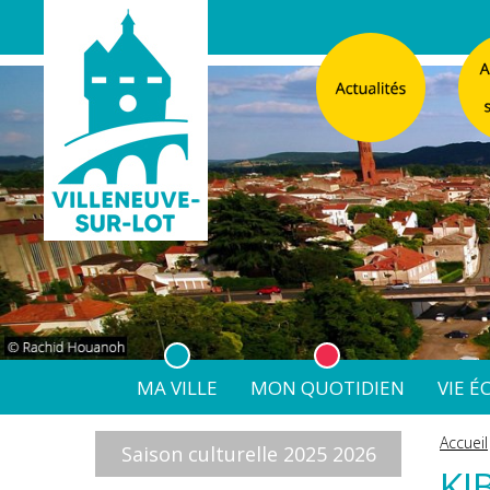
MA VILLE
MON QUOTIDIEN
VIE 
L'Atelier
Vos d
Accueil
Saison culturelle 2025 2026
Listes électorales
Affichage légal numérique
L’Agence Postale Commu
KI