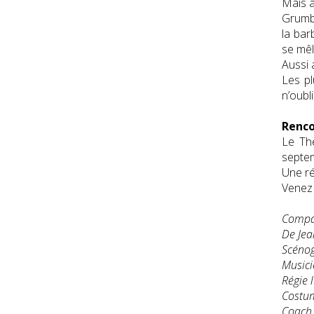
Mais au
Grumb
la bar
se mêl
Aussi 
Les pl
n’oubl
Renco
Le Th
septem
Une ré
Venez 
Compag
De Jea
Scénog
Musici
Régie 
Costum
Coach 