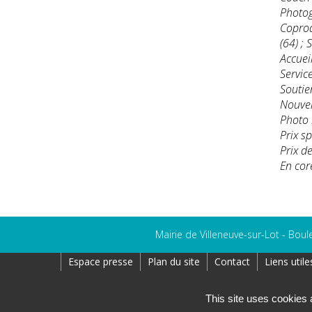
Photog
Coprod
(64) ; 
Accuei
Servic
Soutie
Nouvel
Photo 
Prix s
Prix d
En cor
Mairie de Villeneuve-sur-Lot - Boul
Espace presse
Plan du site
Contact
Liens utile
Création : AtoutPixel
This site uses cookies 