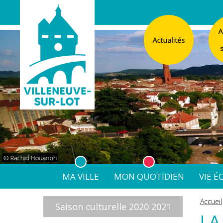
MA VILLE
MON QUOTIDIEN
VIE 
L'Atelier
Vos d
Accueil
Saison culturelle 2020 2021
Listes électorales
Affichage légal numérique
L’Agence Postale Commu
LA