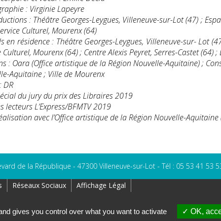
raphie : Virginie Lapeyre
uctions : Théâtre Georges-Leygues, Villeneuve-sur-Lot (47) ; Espa
Service Culturel, Mourenx (64)
ls en résidence : Théâtre Georges-Leygues, Villeneuve-sur- Lot (47
e Culturel, Mourenx (64) ; Centre Alexis Peyret, Serres-Castet (64)
ns : Oara (Office artistique de la Région Nouvelle-Aquitaine) ; Co
le-Aquitaine ; Ville de Mourenx
: DR
pécial du jury du prix des Libraires 2019
es lecteurs L’Express/BFMTV 2019
éalisation avec l’Office artistique de la Région Nouvelle-Aquitaine
evard de la République - 47300 Villeneuve-sur-Lot - Tél : 05 53 41 53 5
s
Réseaux Sociaux
Affichage Légal
and gives you control over what you want to activate
OK, acce