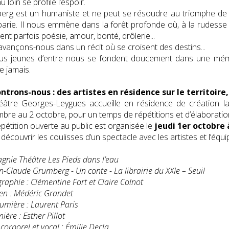
 loin se profile l’espoir.
erg est un humaniste et ne peut se résoudre au triomphe de
barie. Il nous emmène dans la forêt profonde où, à la rudesse
ent parfois poésie, amour, bonté, drôlerie...
avançons-nous dans un récit où se croisent des destins...
us jeunes d’entre nous se fondent doucement dans une mémoir
ie jamais.
ntrons-nous : des artistes en résidence sur le territoire,
éâtre Georges-Leygues accueille en résidence de création 
bre au 2 octobre, pour un temps de répétitions et d’élaborati
pétition ouverte au public est organisée le
jeudi 1er octobre 
découvrir les coulisses d’un spectacle avec les artistes et l’équ
nie Théâtre Les Pieds dans l’eau
n-Claude Grumberg - Un conte - La librairie du XXIe – Seuil
raphie : Clémentine Fort et Claire Colnot
en : Médéric Grandet
lumière : Laurent Paris
ière : Esther Pillot
corporel et vocal : Émilie Decla