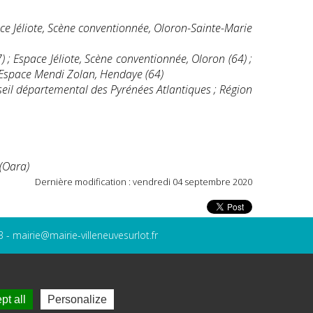
ce Jéliote, Scène conventionnée, Oloron-Sainte-Marie
) ; Espace Jéliote, Scène conventionnée, Oloron (64) ;
 ; Espace Mendi Zolan, Hendaye (64)
nseil départemental des Pyrénées Atlantiques ; Région
 (Oara)
Dernière modification : vendredi 04 septembre 2020
3 -
mairie@mairie-villeneuvesurlot.fr
Gestion des cookies
Mentions légales
pt all
Personalize