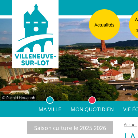
MA VILLE
MON QUOTIDIEN
VIE 
L'Atelier
Vos d
Accueil
Saison culturelle 2025 2026
Listes électorales
Affichage légal numérique
L’Agence Postale Commu
LA