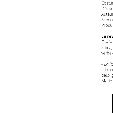
Costu
Décor
Auteu
Scéno
Produc
La re
Festiv
« Imag
verbal
« La R
« Fran
deux g
Marie-