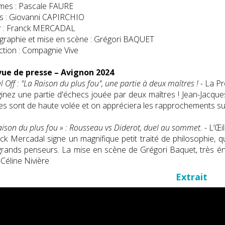
mes : Pascale FAURE
s : Giovanni CAPIRCHIO
r : Franck MERCADAL
graphie et mise en scène : Grégori BAQUET
tion : Compagnie Vive
vue de presse – Avignon 2024
al Off : "La Raison du plus fou", une partie à deux maîtres !
- La P
inez une partie d'échecs jouée par deux maîtres ! Jean-Jacque
es sont de haute volée et on appréciera les rapprochements sub
aison du plus fou » : Rousseau vs Diderot, duel au sommet.
- L’Œil
ck Mercadal signe un magnifique petit traité de philosophie, 
rands penseurs. La mise en scène de Grégori Baquet, très én
Céline Nivière
Extrait