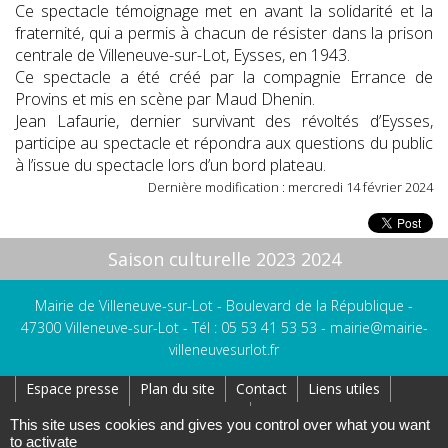
Ce spectacle témoignage met en avant la solidarité et la
fraternité, qui a permis à chacun de résister dans la prison
centrale de Villeneuve-sur-Lot, Eysses, en 1943.
Ce spectacle a été créé par la compagnie Errance de
Provins et mis en scène par Maud Dhenin.
Jean Lafaurie, dernier survivant des révoltés d’Eysses,
participe au spectacle et répondra aux questions du public
à l’issue du spectacle lors d’un bord plateau.
Dernière modification : mercredi 14 février 2024
Saison culturelle 2023 2024
Mairie de Villeneuve-sur-Lot - Boulevard de la République -
47300 Villeneuve-sur-Lot - Tél : 05 53 41 53 53 -
mairie@mairie-
villeneuvesurlot.fr
Espace presse
Plan du site
Contact
Liens utiles
Réseaux Sociaux
Affichage Légal
This site uses cookies and gives you control over what you want
to activate