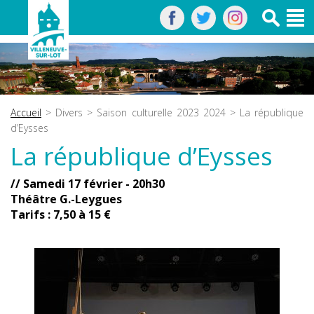
Accueil
>
Divers
>
Saison culturelle 2023 2024
> La république
d’Eysses
La république d’Eysses
// Samedi 17 février - 20h30
Théâtre G.-Leygues
Tarifs : 7,50 à 15 €