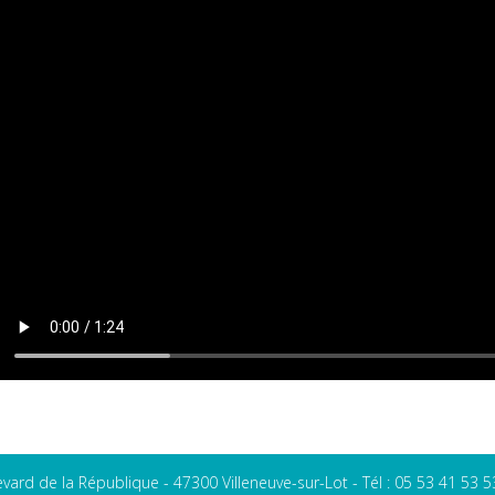
evard de la République - 47300 Villeneuve-sur-Lot - Tél : 05 53 41 53 5