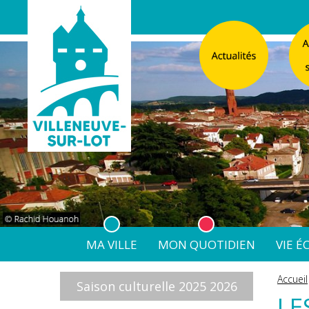
MA VILLE
MON QUOTIDIEN
VIE 
L'Atelier
Vos d
Accueil
Saison culturelle 2025 2026
Listes électorales
Affichage légal numérique
L’Agence Postale Commu
LE