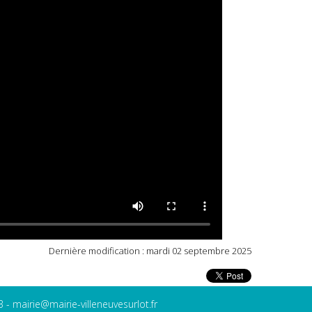
Dernière modification : mardi 02 septembre 2025
3 -
mairie@mairie-villeneuvesurlot.fr