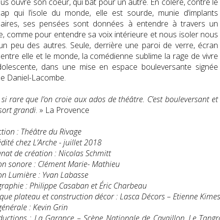
ous ouvre son coeur, qui bat pour un autre. En colère, contre le
ap qui l’isole du monde, elle est sourde, munie d’implants
éaires, ses pensées sont données à entendre à travers un
, comme pour entendre sa voix intérieure et nous isoler nous
un peu des autres. Seule, derrière une paroi de verre, écran
e entre elle et le monde, la comédienne sublime la rage de vivre
adolescente, dans une mise en espace bouleversante signée
le Daniel-Lacombe.
t si rare que l’on croie aux ados de théâtre. C’est bouleversant et
sort grandi
. » La Provence
tion : Théâtre du Rivage
dité chez L’Arche - juillet 2018
anat de création : Nicolas Schmitt
on sonore : Clément Marie- Mathieu
on Lumière : Yvan Labasse
raphie : Philippe Casaban et Éric Charbeau
que plateau et construction décor : Lasca Décors – Etienne Kime
générale : Kevin Grin
uctions : La Garance – Scène Nationale de Cavaillon, Le Tangr