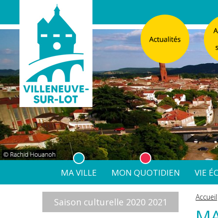
MA VILLE
MON QUOTIDIEN
VIE 
L'Atelier
Vos d
Accueil
Saison culturelle 2020 2021
Listes électorales
Affichage légal numérique
L’Agence Postale Commu
M