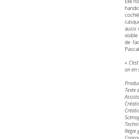
Elle n
handic
cochl
casque
aussi 
visibl
de l’
Pasca
«
C’es
on en 
Produc
Texte é
Assist
Créati
Créati
Scénog
Techni
Régie 
Coprod