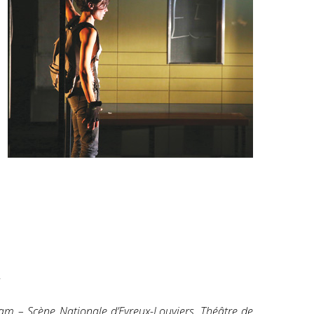
s
am – Scène Nationale d’Evreux-Louviers, Théâtre de