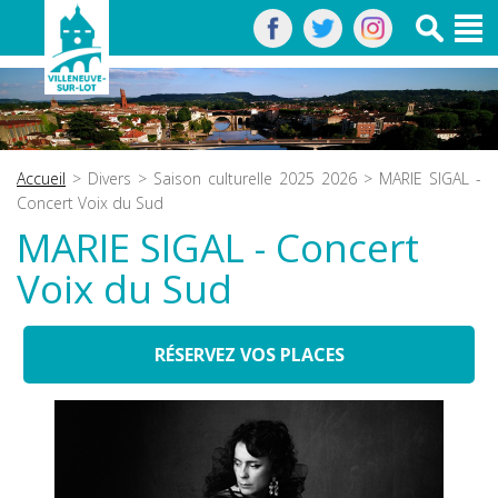
Accueil
>
Divers
>
Saison culturelle 2025 2026
> MARIE SIGAL -
Concert Voix du Sud
MARIE SIGAL - Concert
Voix du Sud
RÉSERVEZ VOS PLACES